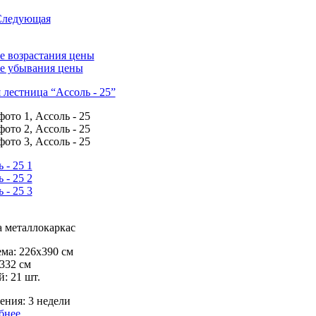
Следующая
е возрастания цены
ке убывания цены
лестница “Ассоль - 25”
 металлокаркас
ма:
226х390 см
332 см
й:
21 шт.
ения:
3 недели
бнее