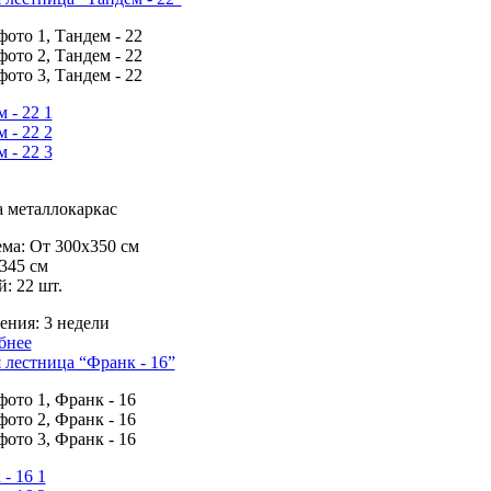
 металлокаркас
ма:
От 300х350 см
345 см
й:
22 шт.
ения:
3 недели
бнее
лестница “Франк - 16”