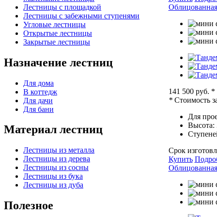
Лестницы с площадкой
Облицованная 
Лестницы с забежными ступенями
Угловые лестницы
Открытые лестницы
Закрытые лестницы
Назначение лестниц
Для дома
141 500 руб.
*
В коттедж
*
Стоимость за
Для дачи
Для бани
Для прое
Высота:
Материал лестниц
Ступене
Лестницы из металла
Срок изготовл
Лестницы из дерева
Купить
Подро
Лестницы из сосны
Облицованная 
Лестницы из бука
Лестницы из дуба
Полезное