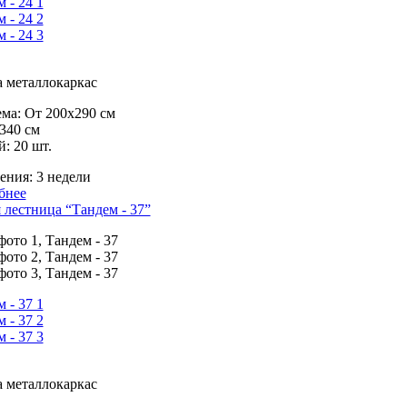
 металлокаркас
ма:
От 200х290 см
340 см
й:
20 шт.
ения:
3 недели
бнее
лестница “Тандем - 37”
 металлокаркас