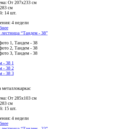
ма:
От 207х233 см
283 см
й:
14 шт.
ения:
4 недели
бнее
лестница “Тандем - 38”
 металлокаркас
ма:
От 285х103 см
283 см
й:
15 шт.
ения:
4 недели
бнее
лестница “Тандем - 22”