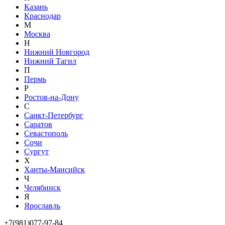
Казань
Краснодар
М
Москва
Н
Нижний Новгород
Нижний Тагил
П
Пермь
Р
Ростов-на-Дону
С
Санкт-Петербург
Саратов
Севастополь
Сочи
Сургут
Х
Ханты-Мансийск
Ч
Челябинск
Я
Ярославль
+7(981)077-97-84