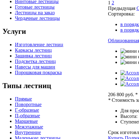
Винтовые лестницы
1
2
Готовые лестницы
Предыдущая
Лестницы на заказ
Сортировка:
Чердачные лестницы
в порядк
Услуги
в поряд
Облицованная 
Изготовление лестниц
Каркасы лестниц
Зашивка лестниц
Подсветка лестниц
Навесы для машин
Порошковая покраска
Типы лестниц
206 800 руб.
*
Прямые
*
Стоимость за
Поворотные
Г-образные
Для прое
П-образные
Высота:
Маршевые
Ступене
Межэтажные
Внутренние
Срок изготовл
Маленькие лестницы
Купить
Подро